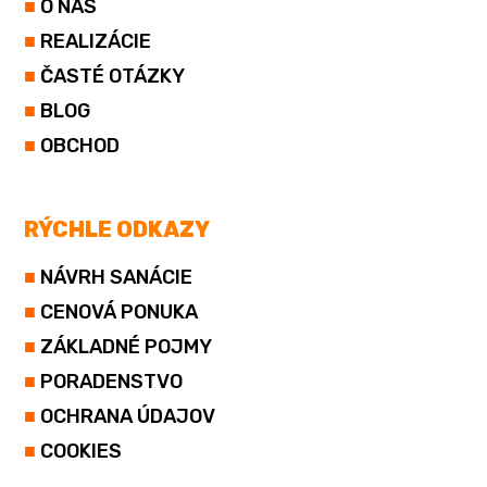
■
O NÁS
■
REALIZÁCIE
■
ČASTÉ OTÁZKY
■
BLOG
■
OBCHOD
RÝCHLE ODKAZY
■
NÁVRH SANÁCIE
■
CENOVÁ PONUKA
■
ZÁKLADNÉ POJMY
■
PORADENSTVO
■
OCHRANA ÚDAJOV
■
COOKIES