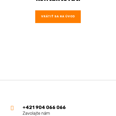
VRÁTIŤ SA NA ÚVOD
+421 904 066 066

Zavolajte nám